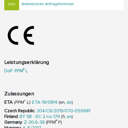
Ankerbolzen Anfrageformular
Leistungserklärung
®
DoP: PPM
L
Zulassungen
®
ETA
(PPM
L)
:
ETA-19/0814
(en,
de
)
Czech Republic
:
204/C6/2019/070-055681
Finland
:
BY 5B - EC 2 n:o 179
(fi,
en
)
®
Germany
:
Z-30.6-39
(PPM
P)
Hungary
:
A-5/2017