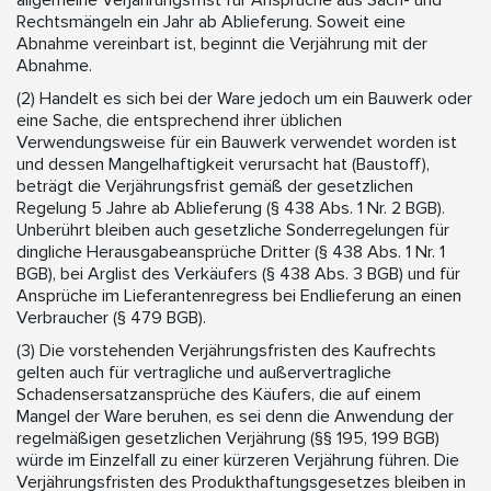
allgemeine Verjährungsfrist für Ansprüche aus Sach- und
Rechtsmängeln ein Jahr ab Ablieferung. Soweit eine
Abnahme vereinbart ist, beginnt die Verjährung mit der
Abnahme.
(2) Handelt es sich bei der Ware jedoch um ein Bauwerk oder
eine Sache, die entsprechend ihrer üblichen
Verwendungsweise für ein Bauwerk verwendet worden ist
und dessen Mangelhaftigkeit verursacht hat (Baustoff),
beträgt die Verjährungsfrist gemäß der gesetzlichen
Regelung 5 Jahre ab Ablieferung (§ 438 Abs. 1 Nr. 2 BGB).
Unberührt bleiben auch gesetzliche Sonderregelungen für
dingliche Herausgabeansprüche Dritter (§ 438 Abs. 1 Nr. 1
BGB), bei Arglist des Verkäufers (§ 438 Abs. 3 BGB) und für
Ansprüche im Lieferantenregress bei Endlieferung an einen
Verbraucher (§ 479 BGB).
(3) Die vorstehenden Verjährungsfristen des Kaufrechts
gelten auch für vertragliche und außervertragliche
Schadensersatzansprüche des Käufers, die auf einem
Mangel der Ware beruhen, es sei denn die Anwendung der
regelmäßigen gesetzlichen Verjährung (§§ 195, 199 BGB)
würde im Einzelfall zu einer kürzeren Verjährung führen. Die
Verjährungsfristen des Produkthaftungsgesetzes bleiben in