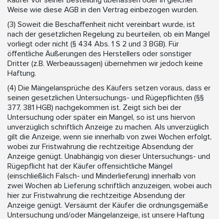
Käufer vor seiner Bestellung überlassen oder in gleicher
Weise wie diese AGB in den Vertrag einbezogen wurden.
(3) Soweit die Beschaffenheit nicht vereinbart wurde, ist
nach der gesetzlichen Regelung zu beurteilen, ob ein Mangel
vorliegt oder nicht (§ 434 Abs. 1 S 2 und 3 BGB). Für
öffentliche Äußerungen des Herstellers oder sonstiger
Dritter (z.B. Werbeaussagen) übernehmen wir jedoch keine
Haftung.
(4) Die Mängelansprüche des Käufers setzen voraus, dass er
seinen gesetzlichen Untersuchungs- und Rügepflichten (§§
377, 381 HGB) nachgekommen ist. Zeigt sich bei der
Untersuchung oder später ein Mangel, so ist uns hiervon
unverzüglich schriftlich Anzeige zu machen. Als unverzüglich
gilt die Anzeige, wenn sie innerhalb von zwei Wochen erfolgt,
wobei zur Fristwahrung die rechtzeitige Absendung der
Anzeige genügt. Unabhängig von dieser Untersuchungs- und
Rügepflicht hat der Käufer offensichtliche Mängel
(einschließlich Falsch- und Minderlieferung) innerhalb von
zwei Wochen ab Lieferung schriftlich anzuzeigen, wobei auch
hier zur Fristwahrung die rechtzeitige Absendung der
Anzeige genügt. Versäumt der Käufer die ordnungsgemäße
Untersuchung und/oder Mängelanzeige, ist unsere Haftung