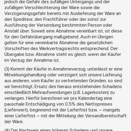
jedoch die Gefahr des zufälligen Untergangs und der
zufälligen Verschlechterung der Ware sowie die
Verzögerungsgefahr bereits mit Auslieferung der Ware an
den Spediteur, den Frachtführer oder der sonst zur
Ausführung der Versendung bestimmten Person oder
Anstalt über. Soweit eine Abnahme vereinbart ist, ist diese
für den Gefahrübergang maßgebend. Auch im Übri­gen
gelten für eine vereinbarte Abnahme die gesetzlichen
Vorschriften des Werkvertragsrechts entsprechend. Der
Übergabe bzw. Abnahme steht es gleich, wenn der Käufer
im Verzug der Annahme ist.
(3) Kommt der Käufer in Annahmeverzug, unterlässt er eine
Mitwirkungshandlung oder verzögert sich unsere Lieferung
aus anderen, vom Käufer zu vertretenden Gründen, so sind
wir berechtigt, Ersatz des hieraus entstehenden Schadens
einschließlich Mehraufwendungen (z.B. Lagerkosten) zu
verlangen. Hierfür berechnen wir pro Kalendertag eine
pauschale Entschädigung von 0,5% des Nettopreises
(Lieferwert), beginnend mit der Lieferfrist bzw. – mangels
einer Lieferfrist – mit der Mitteilung der Versandbereitschaft
der Ware.
(4) Der Nachweis eines höheren Schadens und unsere