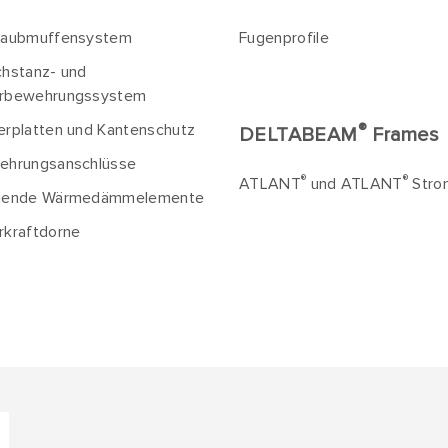
raubmuffensystem
Fugenprofile
chstanz- und
rbewehrungssystem
®
erplatten und Kantenschutz
DELTABEAM
Frames
ehrungsanschlüsse
®
®
ATLANT
und ATLANT
Stro
gende Wärmedämmelemente
rkraftdorne