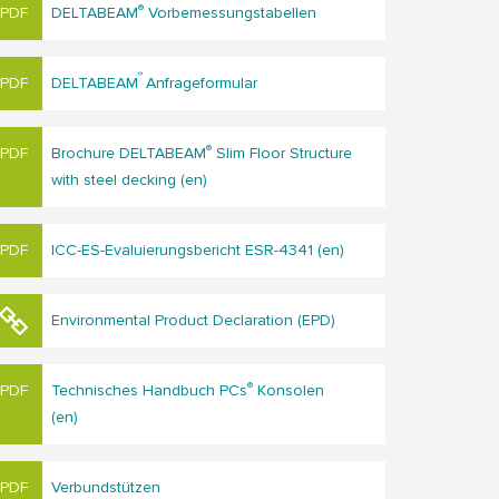
®
DELTABEAM
Vorbemessungstabellen
®
DELTABEAM
Anfrageformular
®
Brochure DELTABEAM
Slim Floor Structure
with steel decking (en)
ICC-ES-Evaluierungsbericht ESR-4341 (en)
Environmental Product Declaration (EPD)
®
Technisches Handbuch PCs
Konsolen
(en)
Verbundstützen