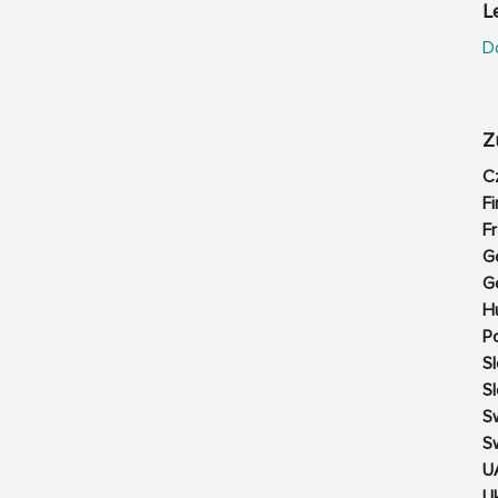
L
D
Z
C
Fi
F
G
G
H
P
Sl
Sl
S
S
U
U