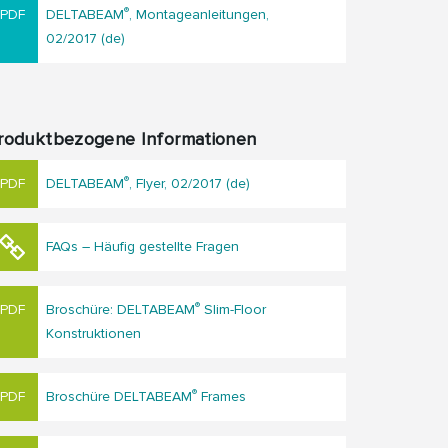
®
DELTABEAM
, Montageanleitungen,
02/2017 (de)
roduktbezogene Informationen
®
DELTABEAM
, Flyer, 02/2017 (de)
FAQs – Häufig gestellte Fragen
®
Broschüre: DELTABEAM
Slim-Floor
Konstruktionen
®
Broschüre DELTABEAM
Frames