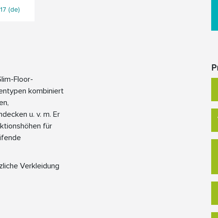
17 (de)
P
lim-Floor-
tentypen kombiniert
en,
decken u. v. m. Er
ktionshöhen für
ifende
liche Verkleidung