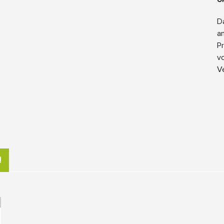
D
a
P
vo
V
!