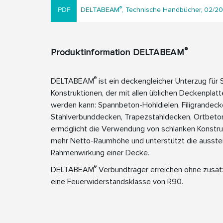
®
DELTABEAM
, Technische Handbücher, 02/20
®
Produktinformation DELTABEAM
®
DELTABEAM
ist ein deckengleicher Unterzug für S
Konstruktionen, der mit allen üblichen Deckenplat
werden kann: Spannbeton-Hohldielen, Filigrandeck
Stahlverbunddecken, Trapezstahldecken, Ortbeton
ermöglicht die Verwendung von schlanken Konstru
mehr Netto-Raumhöhe und unterstützt die ausste
Rahmenwirkung einer Decke.
®
DELTABEAM
Verbundträger erreichen ohne zusätz
eine Feuerwiderstandsklasse von R90.