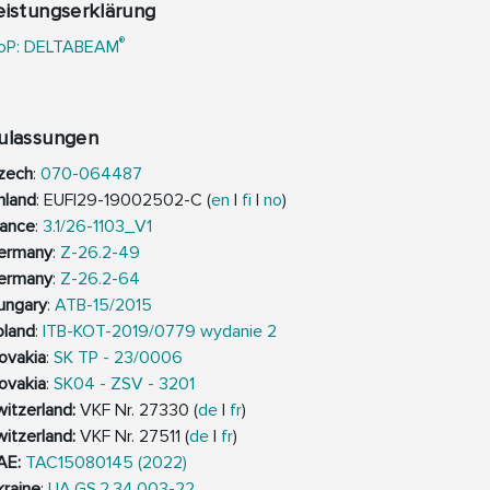
eistungserklärung
®
oP: DELTABEAM
ulassungen
zech
:
070-064487
nland
: EUFI29-19002502-C (
en
|
fi
|
no
)
rance
:
3.1/26-1103_V1
ermany
:
Z-26.2-49
ermany
:
Z-26.2-64
ungary
:
ATB-15/2015
oland
:
ITB-KOT-2019/0779 wydanie 2
ovakia
:
SK TP - 23/0006
ovakia
:
SK04 - ZSV - 3201
witzerland:
VKF Nr. 27330 (
de
|
fr
)
witzerland:
VKF Nr. 27511 (
de
|
fr
)
AE:
TAC15080145 (2022)
kraine
:
UA.GS.2.34.003-22