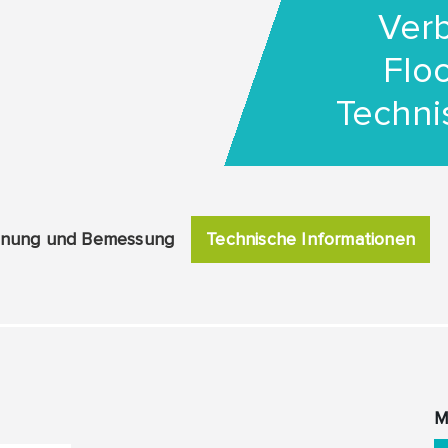
Verb
Flo
Techni
anung und Bemessung
Technische Informationen
M