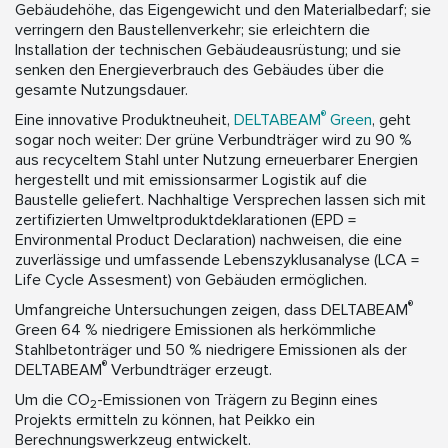
Gebäudehöhe, das Eigengewicht und den Materialbedarf; sie
verringern den Baustellenverkehr; sie erleichtern die
Installation der technischen Gebäudeausrüstung; und sie
senken den Energieverbrauch des Gebäudes über die
gesamte Nutzungsdauer.
®
Eine innovative Produktneuheit,
DELTABEAM
Green
, geht
sogar noch weiter: Der grüne Verbundträger wird zu 90 %
aus recyceltem Stahl unter Nutzung erneuerbarer Energien
hergestellt und mit emissionsarmer Logistik auf die
Baustelle geliefert. Nachhaltige Versprechen lassen sich mit
zertifizierten Umweltproduktdeklarationen (EPD =
Environmental Product Declaration) nachweisen, die eine
zuverlässige und umfassende Lebenszyklusanalyse (LCA =
Life Cycle Assesment) von Gebäuden ermöglichen.
®
Umfangreiche Untersuchungen zeigen, dass DELTABEAM
Green 64 % niedrigere Emissionen als herkömmliche
Stahlbetonträger und 50 % niedrigere Emissionen als der
®
DELTABEAM
Verbundträger erzeugt.
Um die CO
-Emissionen von Trägern zu Beginn eines
2
Projekts ermitteln zu können, hat Peikko ein
Berechnungswerkzeug entwickelt.