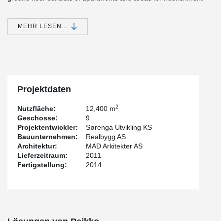
with an open front towards the harbor promenade and Ekeberg
hill, and the rest of the floor is used for parking and storage
space. Plans 1 to 7 contain apartments around a common
MEHR LESEN…
courtyard. The top floor of the building consists of a shared roof
terrace.
®
Peikko's DELTABEAM
was chosen for this prestigious project, as
it enables a slim floor structure even with architecturally
demanding shapes.
Projektdaten
2
Nutzfläche:
12,400 m
Geschosse:
9
Projektentwickler:
Sørenga Utvikling KS
Bauunternehmen:
Realbygg AS
Architektur:
MAD Arkitekter AS
Lieferzeitraum:
2011
Fertigstellung:
2014