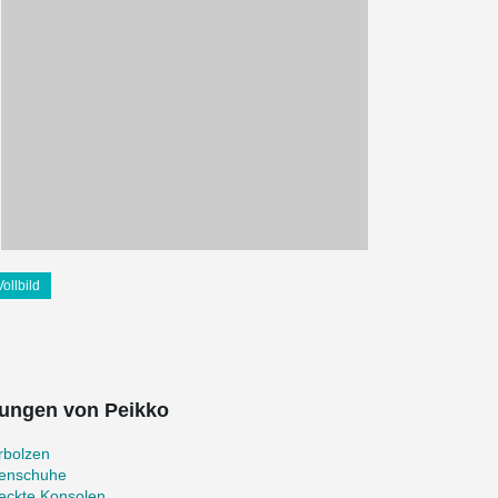
Vollbild
ungen von Peikko
rbolzen
zenschuhe
eckte Konsolen