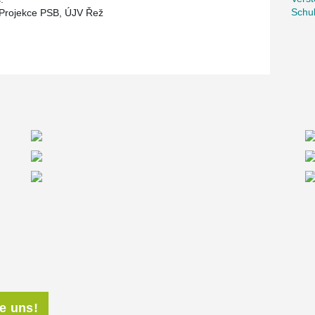
Schu
Projekce PSB, ÚJV Řež
ie uns!