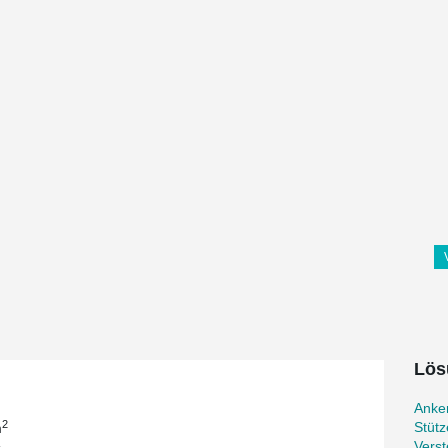
Lös
Anke
2
Stüt
m
Verst
.