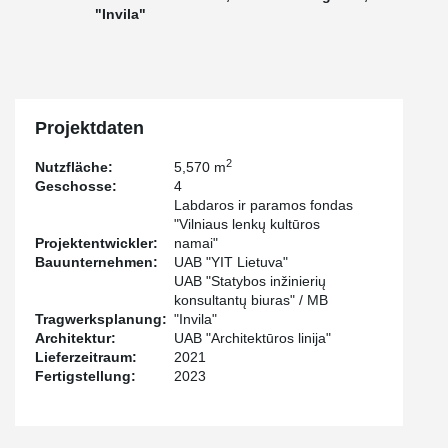
"Invila"
Projektdaten
2
Nutzfläche:
5,570 m
Geschosse:
4
Labdaros ir paramos fondas
"Vilniaus lenkų kultūros
Projektentwickler:
namai"
Bauunternehmen:
UAB "YIT Lietuva"
UAB "Statybos inžinierių
konsultantų biuras" / MB
Tragwerksplanung:
"Invila"
Architektur:
UAB "Architektūros linija"
Lieferzeitraum:
2021
Fertigstellung:
2023