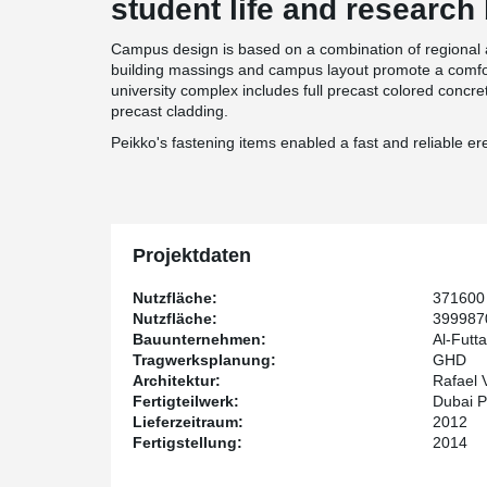
student life and research 
Campus design is based on a combination of regional
building massings and campus layout promote a comfor
university complex includes full precast colored concr
precast cladding.
Peikko's fastening items enabled a fast and reliable er
Projektdaten
Nutzfläche:
371600
Nutzfläche:
3999870
Bauunternehmen:
Al-Futta
Tragwerksplanung:
GHD
Architektur:
Rafael V
Fertigteilwerk:
Dubai P
Lieferzeitraum:
2012
Fertigstellung:
2014