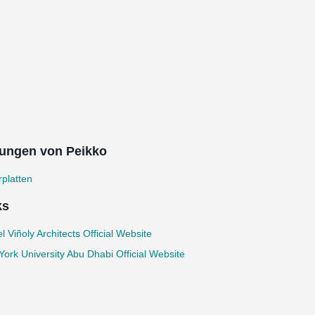
ungen von Peikko
platten
ks
l Viñoly Architects Official Website
ork University Abu Dhabi Official Website