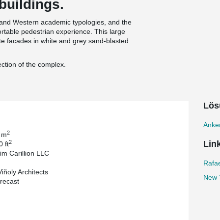
buildings.
 and Western academic typologies, and the
table pedestrian experience. This large
ete facades in white and grey sand-blasted
ection of the complex.
Lös
Anker
2
 m
2
Lin
 ft
im Carillion LLC
Rafae
iñoly Architects
New Y
recast