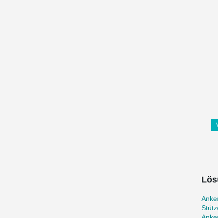
Lös
Anke
Stüt
Anker