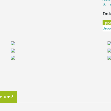
Schr
Dok
Urug
ie uns!