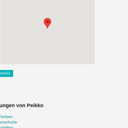
Vollbild
ungen von Peikko
rbolzen
zenschuhe
platten