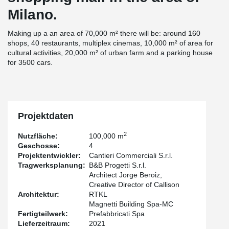
Milano.
Making up a an area of 70,000 m² there will be: around 160
shops, 40 restaurants, multiplex cinemas, 10,000 m² of area for
cultural activities, 20,000 m² of urban farm and a parking house
for 3500 cars.
Projektdaten
2
Nutzfläche:
100,000 m
Geschosse:
4
Projektentwickler:
Cantieri Commerciali S.r.l.
Tragwerksplanung:
B&B Progetti S.r.l.
Architect Jorge Beroiz,
Creative Director of Callison
Architektur:
RTKL
Magnetti Building Spa-MC
Fertigteilwerk:
Prefabbricati Spa
Lieferzeitraum:
2021