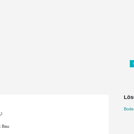
Lös
Bode
2
m
k Bau