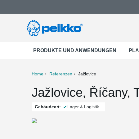
PRODUKTE UND ANWENDUNGEN
PLA
Home
Referenzen
Jažlovice
ter
Print
Mail
Jažlovice, Říčany,
Gebäudeart:
Lager & Logistik