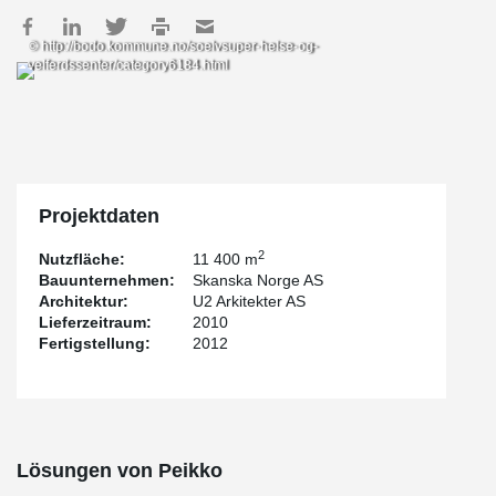
© http://bodo.kommune.no/soelvsuper-helse-og-
velferdssenter/category6184.html
Projektdaten
2
Nutzfläche:
11 400 m
Bauunternehmen:
Skanska Norge AS
Architektur:
U2 Arkitekter AS
Lieferzeitraum:
2010
Fertigstellung:
2012
Lösungen von Peikko