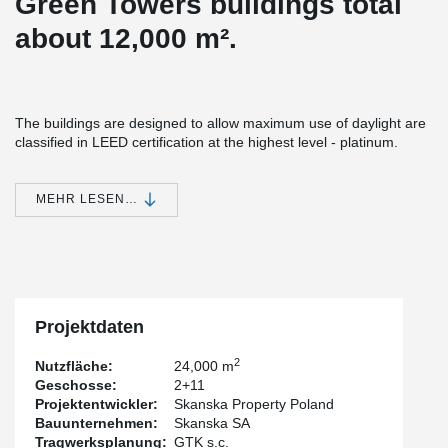
Green Towers buildings total
about 12,000 m².
The buildings are designed to allow maximum use of daylight are
classified in LEED certification at the highest level - platinum.
®
The buildings used over 760 m of DELTABEAM
Composite
®
Beams based on hidden PCs
Corbels.
In addition, Peikko
MEHR LESEN…
®
column connectors and MODIX
bolted reinforcement were also
used.
Projektdaten
2
Nutzfläche:
24,000 m
Geschosse:
2+11
Projektentwickler:
Skanska Property Poland
Bauunternehmen:
Skanska SA
Tragwerksplanung:
GTK s.c.