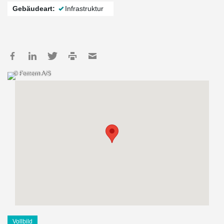
Gebäudeart:
Infrastruktur
© Femern A/S
Vollbild