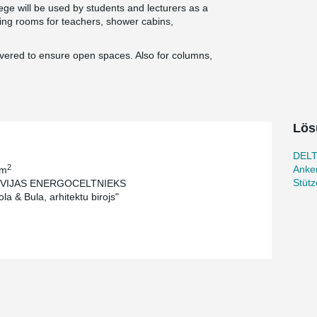
ege will be used by students and lecturers as a
ining rooms for teachers, shower cabins,
ivered to ensure open spaces. Also for columns,
Lös
DEL
2
Anke
 m
Stüt
TVIJAS ENERGOCELTNIEKS
la & Bula, arhitektu birojs"