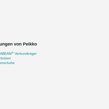
ungen von Peikko
®
TABEAM
Verbundträger
rbolzen
zenschuhe