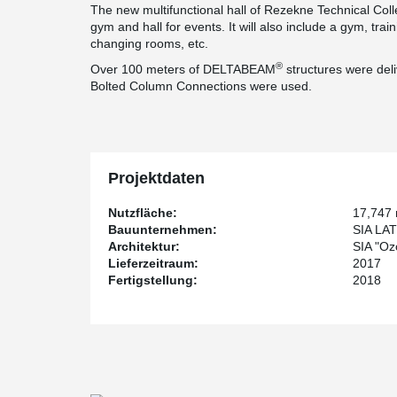
The new multifunctional hall of Rezekne Technical Coll
gym and hall for events. It will also include a gym, tra
changing rooms, etc.
®
Over 100 meters of DELTABEAM
structures were del
Bolted Column Connections were used.
Projektdaten
Nutzfläche:
17,747
Bauunternehmen:
SIA LA
Architektur:
SIA "Ozo
Lieferzeitraum:
2017
Fertigstellung:
2018