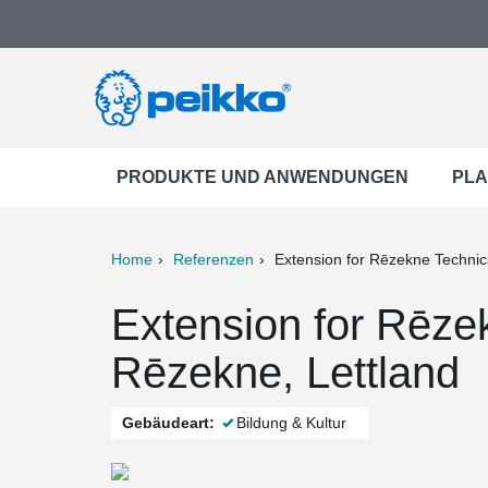
PRODUKTE UND ANWENDUNGEN
PLA
Home
Referenzen
Extension for Rēzekne Technic
ter
Print
Mail
Extension for Rēze
Rēzekne, Lettland
Gebäudeart:
Bildung & Kultur