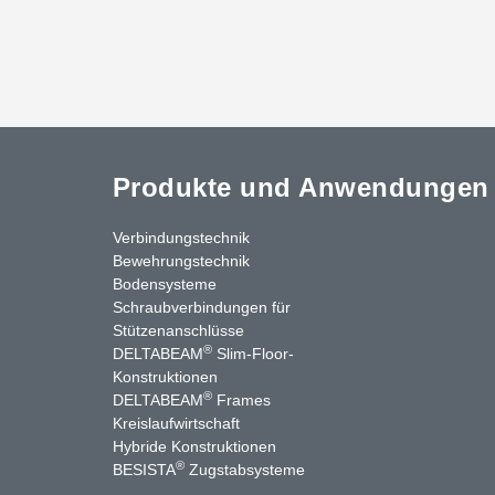
Produkte und Anwendungen
Verbindungstechnik
Bewehrungstechnik
Bodensysteme
Schraubverbindungen für
Stützenanschlüsse
®
DELTABEAM
Slim-Floor-
Konstruktionen
®
DELTABEAM
Frames
Kreislaufwirtschaft
nkedIn
YouTube
Kontakt
Hybride Konstruktionen
®
BESISTA
Zugstabsysteme