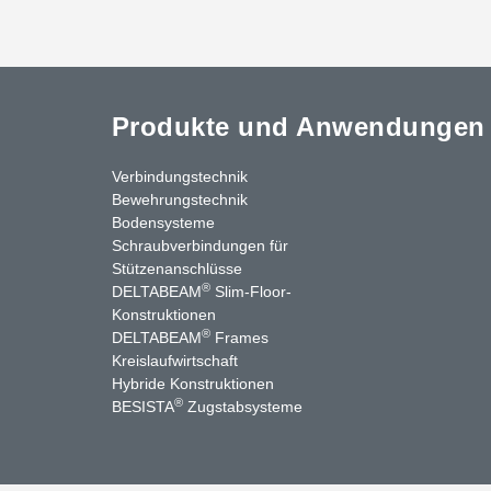
Produkte und Anwendungen
Verbindungstechnik
Bewehrungstechnik
Bodensysteme
Schraubverbindungen für
Stützenanschlüsse
®
DELTABEAM
Slim-Floor-
Konstruktionen
®
DELTABEAM
Frames
Kreislaufwirtschaft
nkedIn
YouTube
Kontakt
Hybride Konstruktionen
®
BESISTA
Zugstabsysteme