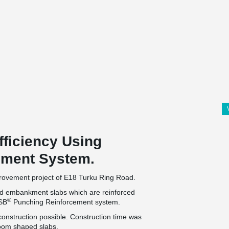
fficiency Using
ement System.
mprovement project of E18 Turku Ring Road.
rted embankment slabs which are reinforced
®
PSB
Punching Reinforcement system.
construction possible. Construction time was
room shaped slabs.