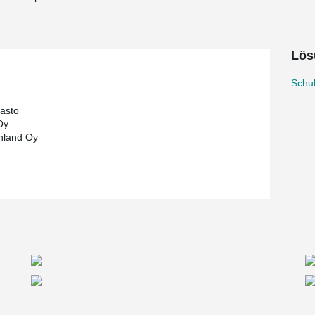
Lös
Schu
rasto
Oy
nland Oy