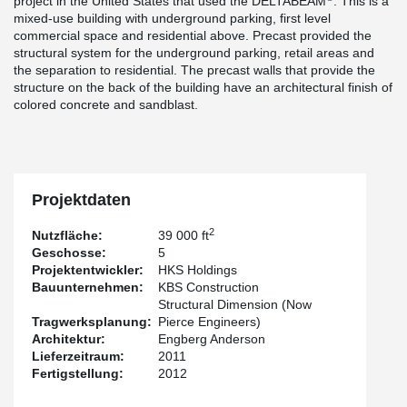
project in the United States that used the DELTABEAM
. This is a
mixed-use building with underground parking, first level
commercial space and residential above. Precast provided the
structural system for the underground parking, retail areas and
the separation to residential. The precast walls that provide the
structure on the back of the building have an architectural finish of
colored concrete and sandblast.
Projektdaten
2
Nutzfläche:
39 000 ft
Geschosse:
5
Projektentwickler:
HKS Holdings
Bauunternehmen:
KBS Construction
Structural Dimension (Now
Tragwerksplanung:
Pierce Engineers)
Architektur:
Engberg Anderson
Lieferzeitraum:
2011
Fertigstellung:
2012