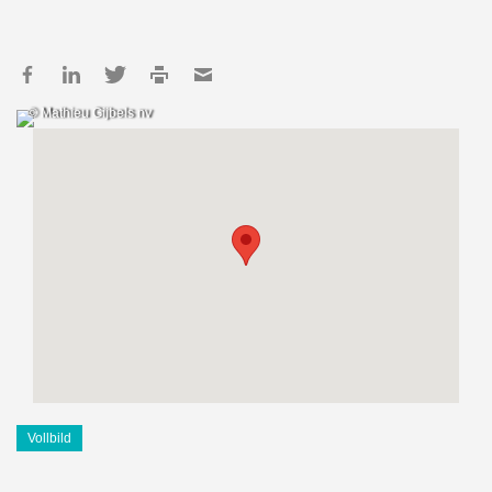
© Mathieu Gijbels nv
Vollbild