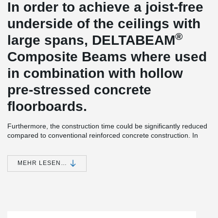
In order to achieve a joist-free
underside of the ceilings with
®
large spans, DELTABEAM
Composite Beams where used
in combination with hollow
pre-stressed concrete
floorboards.
Furthermore, the construction time could be significantly reduced
compared to conventional reinforced concrete construction. In
some cases, there were high demands on the slenderness of the
supports, so some of them were designed as Peikko composite
®
supports. The DELTABEAM
found a corresponding support on
MEHR LESEN…
these.
OSMAB is a project developer, investor and landlord. At the
Richard-Byrd-Str. / Melli-Beese-Str. In Cologne-Ossendorf,
OSMAB Gewerbe GmbH, a 100% subsidiary of OSMAB Holding
AG, is developing state-of-the-art and particularly energy-efficient