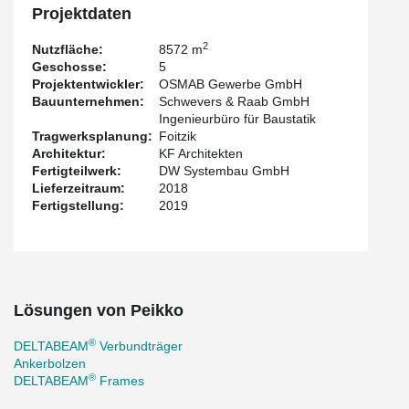
office space on a total of approx. 8,572 m², spread over five
Projektdaten
floors.
2
Nutzfläche:
8572 m
Geschosse:
5
Projektentwickler:
OSMAB Gewerbe GmbH
Bauunternehmen:
Schwevers & Raab GmbH
Ingenieurbüro für Baustatik
Tragwerksplanung:
Foitzik
Architektur:
KF Architekten
Fertigteilwerk:
DW Systembau GmbH
Lieferzeitraum:
2018
Fertigstellung:
2019
Lösungen von Peikko
®
DELTABEAM
Verbundträger
Ankerbolzen
®
DELTABEAM
Frames