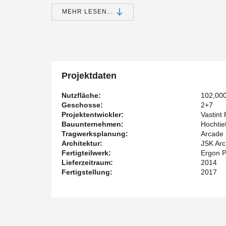
buildings meet the highest LEED certification standard
MEHR LESEN…
Projektdaten
Nutzfläche:
102,00
Geschosse:
2+7
Projektentwickler:
Vastint
Bauunternehmen:
Hochtie
Tragwerksplanung:
Arcade 
Architektur:
JSK Arc
Fertigteilwerk:
Ergon 
Lieferzeitraum:
2014
Fertigstellung:
2017