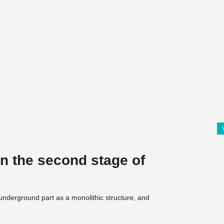
in the second stage of
underground part as a monolithic structure, and
®
den PCs
Corbels were built into the project.
The