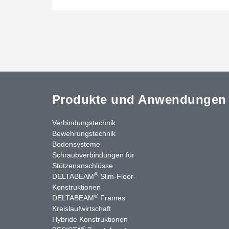
Produkte und Anwendungen
Verbindungstechnik
Bewehrungstechnik
Bodensysteme
Schraubverbindungen für
Stützenanschlüsse
®
DELTABEAM
Slim-Floor-
Konstruktionen
®
DELTABEAM
Frames
Kreislaufwirtschaft
nkedIn
YouTube
Kontakt
Hybride Konstruktionen
®