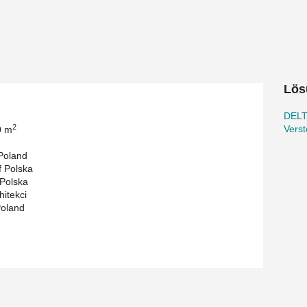
s.
Lös
DEL
2
Verst
0 m
 Poland
f Polska
Polska
hitekci
Poland