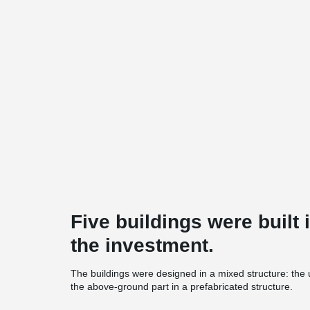
Five buildings were built 
the investment.
The buildings were designed in a mixed structure: the 
the above-ground part in a prefabricated structure.
®
In total, over 1960 m of DELTABEAM
beams and hid