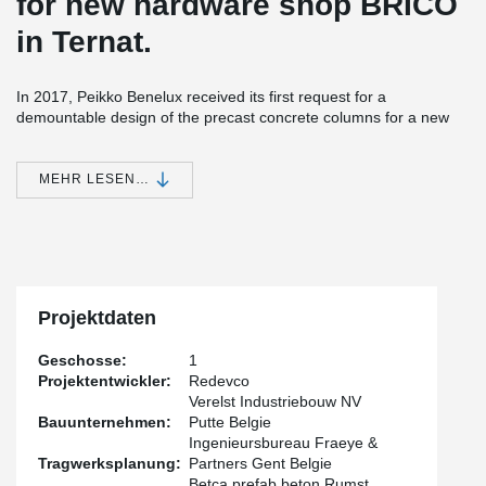
for new hardware shop BRICO
in Ternat.
In 2017, Peikko Benelux received its first request for a
demountable design of the precast concrete columns for a new
construction market in Ternat, near Brussels. The project includes
a total of 156 precast columns, each measuring 400 by 400
millimeters. HPKM column shoes with HPM anchor bolts were
MEHR LESEN…
used. PPK installation frames were applied to ensure the correct
positioning of the HPM anchor bolts and to protect the threads
from contamination during pouring.
Circularity is highly important for the construction of this project.
With this connection system, the precast concrete columns can be
assembled quickly, efficiently, and without bracing using the screw
Projektdaten
connection, and they can also be easily dismantled later.
Geschosse:
1
Projektentwickler:
Redevco
Verelst Industriebouw NV
Bauunternehmen:
Putte Belgie
Ingenieursbureau Fraeye &
Tragwerksplanung:
Partners Gent Belgie
Betca prefab beton Rumst