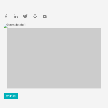
© mr.schnabel
Vollbild