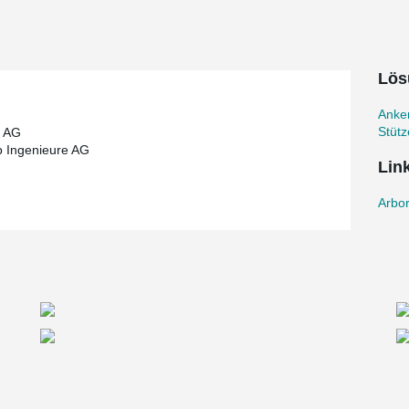
treichen, war es praktisch unmöglich, sie vor
 schnell, dass eine der grössten
ent liegt, weil hier besonders hohe Biege-,
Lös
g schon positive Erfahrungen mit Peikko
eurbüro Tschopp die Peikko
Anke
Stüt
r AG
rbolzen am Fundament befestigt werden könnten.
 Ingenieure AG
ngen individuell an die besonderen
Lin
aben eine schnelle Bemessung mit dem Peikko
nen für das Angebot zu erhalten”, erläutert
Arbor
und gefertigten Einbau­schablonen präzise
nt ein­-
ht, während viele eine Neigung von bis zu 7
n wie zum Beispiel während der Montagephase,
habrun hinzu. “Schraubverbindungen sind die
r einzelnen Stütze dauerte weniger als eine halbe
itarbeiter am Boden.”