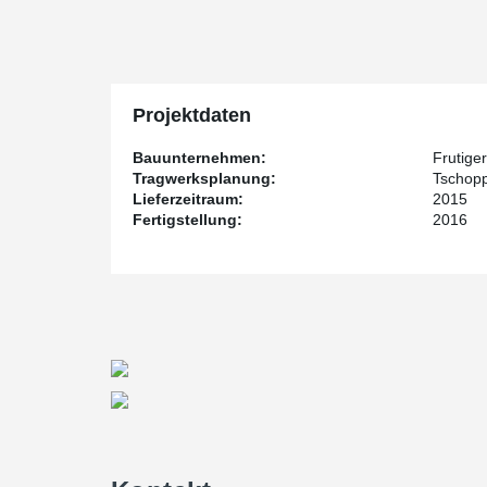
architektonische Gestaltung des Berner Neubaus unters
Ort zu betonieren.
Das Fertigteilwerk Müller-Steinag Element AG erkannte
Herausforderungen im Stützen­anschluss an das Fundam
Torsions- und Scherkräfte einwirken. Da Müller-Steina
Projektdaten
gemacht hatte, empfahl man dem beauftragten Ingeni
Schraubverbindungen für Stützenanschlüsse.
Bauunternehmen:
Frutige
“Sie fragten, wie die exzentrischen ­Stützen mit Anke
Tragwerksplanung:
Tschopp
Die Lösung bestand darin, die Peikko Stützen­verbindu
Lieferzeitraum:
2015
Anforderungen des Bauvorhabens anzu­passen. Wir h
Fertigstellung:
2016
®
Designer
durchgeführt, um die notwendigen Informatio
Gregor Schabrun von Peikko Schweiz.
Die Ankerbolzen wurden mit den speziell entworfenen 
positioniert und in der passenden Neigung im Fundame
betoniert. Einige der Ankerbolzen waren völlig senkrec
Grad hatten.
®
“Peikko Designer
ist ideal für knifflige Berechnunge
wo Biege- und Scherkräfte auftreten”, fügt Gregor Sc
schnelle Lösung für die Baustelle. Die Errichtung eine
Stunde. Man benötigt nur einen Kranführer und zwei M