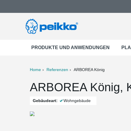
PRODUKTE UND ANWENDUNGEN
PLA
Home
Referenzen
ARBOREA König
ter
Print
Mail
ARBOREA König, Kö
Gebäudeart:
Wohngebäude