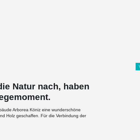
ie Natur nach, haben
Biegemoment.
ebäude Arborea Köniz eine wunder­schöne
d Holz ge­schaffen. Für die Verbindung der
ch.
nen umfassen drei verschiedene Arten, die Y-,
zen die von der Natur inspirierte ­