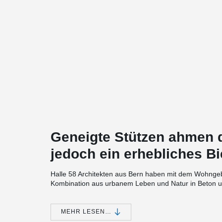
Geneigte Stützen ahmen d
jedoch ein erhebliches 
Halle 58 Architekten aus Bern haben mit dem Wohn­g
Kombination aus urbanem Leben und Natur in Beton un
Stützen mit dem Fundament war ein Experte erforderli
Die Stützen mit einem Gewicht zwischen 10 und 15 Ton
MEHR LESEN…
V- und ­Lambda-förmig gestaltet sind. Obgleich die Stüt