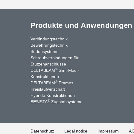
Produkte und Anwendungen
Verbindungstechnik
Bewehrungstechnik
Bodensysteme
Schraubverbindungen für
Stützenanschlüsse
®
DELTABEAM
Slim-Floor-
Konstruktionen
®
DELTABEAM
Frames
Kreislaufwirtschaft
nkedIn
YouTube
Kontakt
Hybride Konstruktionen
®
BESISTA
Zugstabsysteme
Datenschutz
Legal notice
Impressum
A