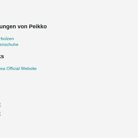
ungen von Peikko
rbolzen
zenschuhe
ks
ea Official Website