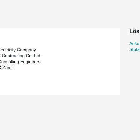
Lös
Anke
Stüt
lectricity Company
l Contracting Co. Ltd.
onsulting Engineers
& Zamil