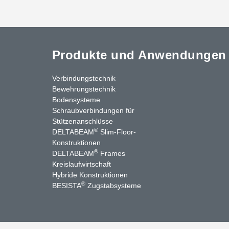
Produkte und Anwendungen
Verbindungstechnik
Bewehrungstechnik
Bodensysteme
Schraubverbindungen für
Stützenanschlüsse
®
DELTABEAM
Slim-Floor-
Konstruktionen
®
DELTABEAM
Frames
Kreislaufwirtschaft
nkedIn
YouTube
Kontakt
Hybride Konstruktionen
®
BESISTA
Zugstabsysteme