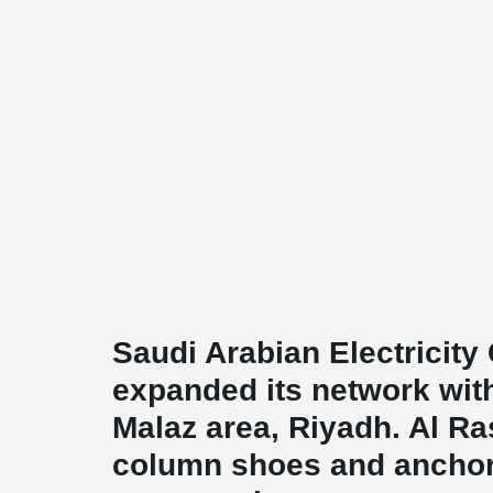
Saudi Arabian Electricit
expanded its network with
Malaz area, Riyadh. Al R
column shoes and anchor 