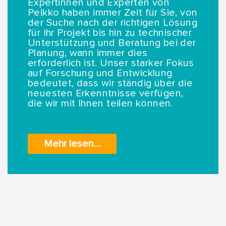
Expertinnen und Experten von
Peikko haben immer Zeit für Sie, von
der Suche nach der richtigen Lösung
für Ihr Projekt bis hin zu technischer
Unterstützung und Beratung bei der
Planung, wann immer dies
erforderlich ist. Unser starker Fokus
auf Forschung und Entwicklung
bedeutet, dass wir ständig über die
neuesten Erkenntnisse verfügen,
die wir mit Ihnen teilen können.
Mehr lesen…