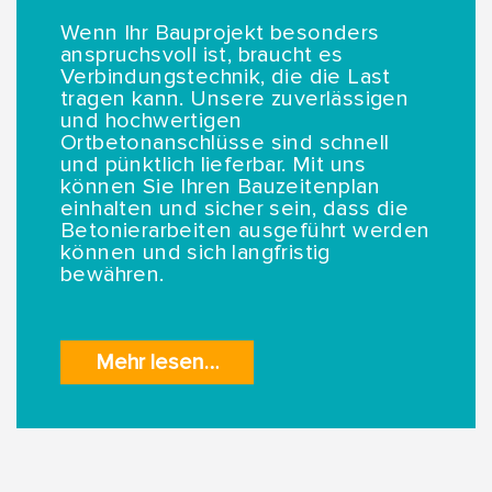
Wenn Ihr Bauprojekt besonders
anspruchsvoll ist, braucht es
Verbindungstechnik, die die Last
tragen kann. Unsere zuverlässigen
und hochwertigen
Ortbetonanschlüsse sind schnell
und pünktlich lieferbar. Mit uns
können Sie Ihren Bauzeitenplan
einhalten und sicher sein, dass die
Betonierarbeiten ausgeführt werden
können und sich langfristig
bewähren.
Mehr lesen…