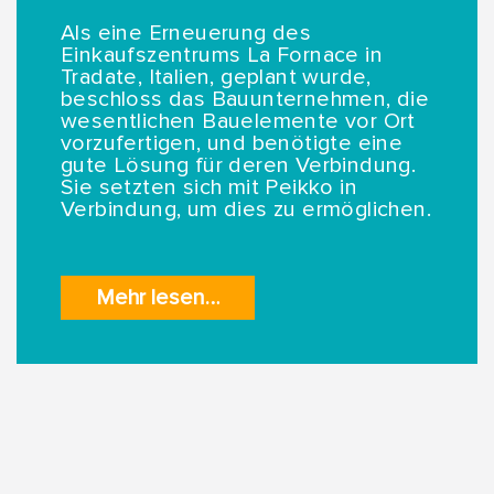
Als eine Erneuerung des
Einkaufszentrums La Fornace in
Tradate, Italien, geplant wurde,
beschloss das Bauunternehmen, die
wesentlichen Bauelemente vor Ort
vorzufertigen, und benötigte eine
gute Lösung für deren Verbindung.
Sie setzten sich mit Peikko in
Verbindung, um dies zu ermöglichen.
Mehr lesen…